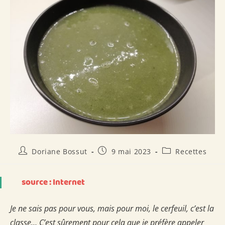
Auteur/autrice
Publication
Post
Doriane Bossut
9 mai 2023
Recettes
de
publiée :
category:
la
publication :
source : Internet
Je ne sais pas pour vous, mais pour moi, le cerfeuil, c’est la
classe… C’est sûrement pour cela que je préfère appeler