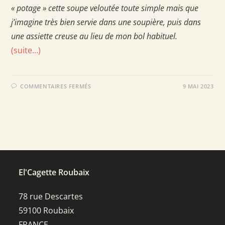
« potage » cette soupe veloutée toute simple mais que
j’imagine très bien servie dans une soupière, puis dans
une assiette creuse au lieu de mon bol habituel.
(suite…)
SUR
COMMENTAIRES FERMÉS
9 MAI 2023
POTAGE
AU
CERFEUIL
El'Cagette Roubaix
78 rue Descartes
59100 Roubaix
FRANCE