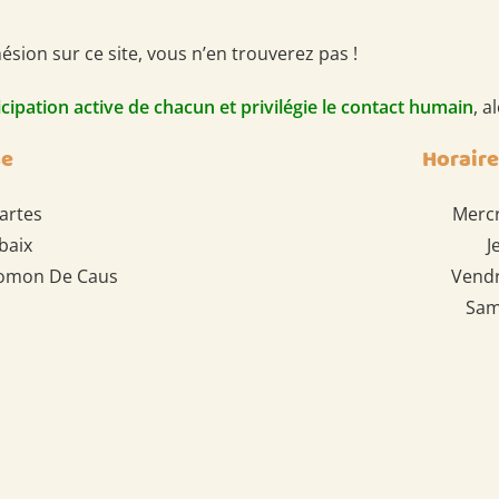
sion sur ce site, vous n’en trouverez pas !
icipation active de chacun et privilégie le contact humain
, a
se
Horaire
artes
Merc
baix
J
alomon De Caus
Vend
Sam