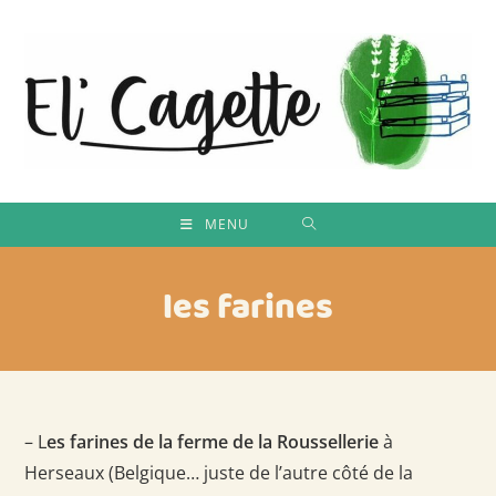
Skip
to
content
MENU
les farines
– L
es farines de la ferme de la Roussellerie
à
Herseaux (Belgique… juste de l’autre côté de la