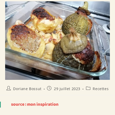
Auteur/autrice
Publication
Post
Doriane Bossut
29 juillet 2023
Recettes
de
publiée :
category:
la
publication :
source : mon inspiration