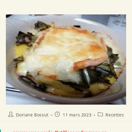
Auteur/autrice
Publication
Post
Doriane Bossut
11 mars 2023
Recettes
de
publiée :
category:
la
publication :