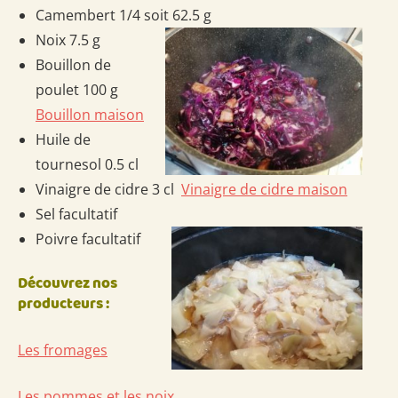
Camembert 1/4 soit 62.5 g
Noix 7.5 g
Bouillon de
poulet 100 g
Bouillon maison
Huile de
tournesol 0.5 cl
Vinaigre de cidre 3 cl
Vinaigre de cidre maison
Sel facultatif
Poivre facultatif
Découvrez nos
producteurs :
Les fromages
Les pommes et les noix