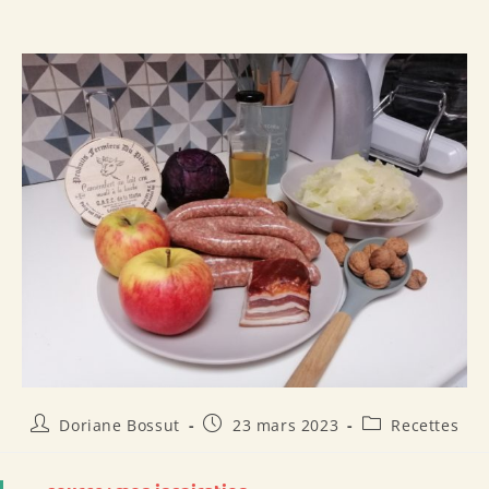
Auteur/autrice
Publication
Post
Doriane Bossut
23 mars 2023
Recettes
de
publiée :
category:
la
publication :