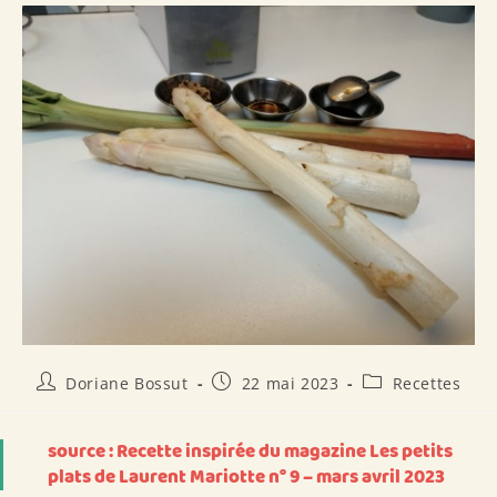
Auteur/autrice
Publication
Post
Doriane Bossut
22 mai 2023
Recettes
de
publiée :
category:
la
publication :
source : Recette inspirée du magazine Les petits
plats de Laurent Mariotte n° 9 – mars avril 2023