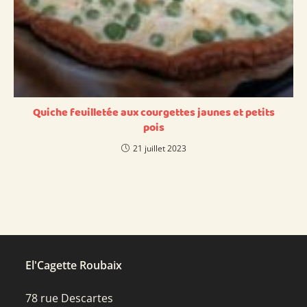
Quiche feuilletée aux courgettes jaunes et petits
pois
21 juillet 2023
El'Cagette Roubaix
78 rue Descartes