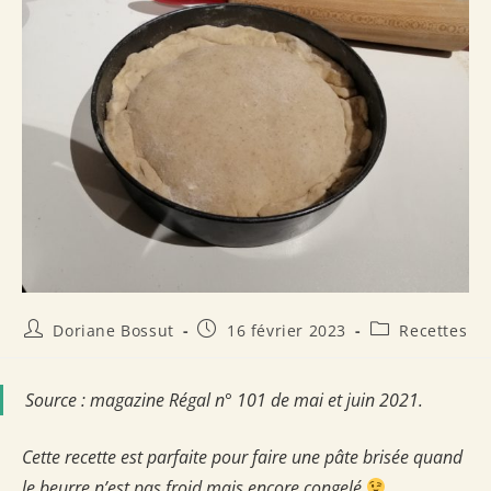
Auteur/autrice
Publication
Post
Doriane Bossut
16 février 2023
Recettes
de
publiée :
category:
la
publication :
Source : magazine Régal n° 101 de mai et juin 2021.
Cette recette est parfaite pour faire une pâte brisée quand
le beurre n’est pas froid mais encore congelé