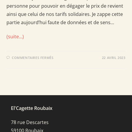
personne pour pouvoir en dégager le prix de revient
ainsi que celui de nos tarifs solidaires. Je zappe cette
partie aujourd’hui faute de données et de sens…
(suite…)
SUR
COMMENTAIRES FERMÉS
22 AVRIL 2023
CLAFOUTI
PRUNES
CAMEMBERT
El'Cagette Roubaix
78 rue Descartes
59100 Roubaix