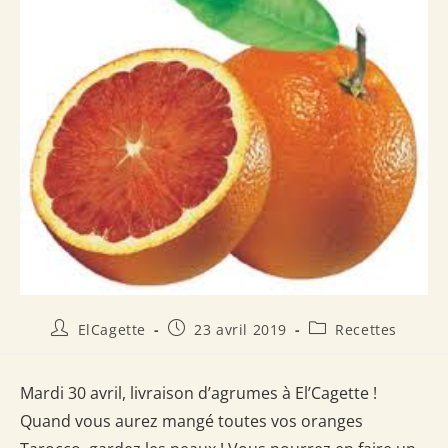
Auteur/autrice
Publication
Post
ElCagette
23 avril 2019
Recettes
de
publiée :
category:
la
publication :
Mardi 30 avril, livraison d’agrumes à El’Cagette !
Quand vous aurez mangé toutes vos oranges