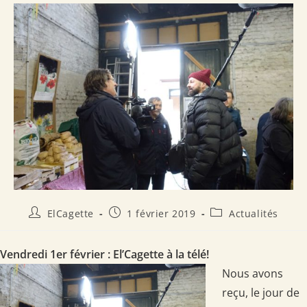
Auteur/autrice
Publication
Post
ElCagette
1 février 2019
Actualités
de
publiée :
category:
la
publication :
Vendredi 1er février : El’Cagette à la télé!
Nous avons
reçu, le jour de