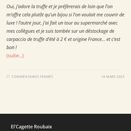
Oui, j’adore la truffe et je préfèrerais de loin que l’on
m’offre cela plutôt qu’un bijou si l’on voulait me couvrir de
luxe ! l’autre jour, j’ai fait un tour au supermarché avec
mes collègues et je suis tombée sur un déstockage de
carpaccio de truffe d’été à 2 € et origine France… et c’est
bon !
(suite…)
SUR
COMMENTAIRES FERMÉS
18 MARS 2023
TARTINABLE
TOMATE
SÉCHÉE,
CHAMPIGNONS
ROSES
ET
TRUFFE
D’ÉTÉ
El'Cagette Roubaix