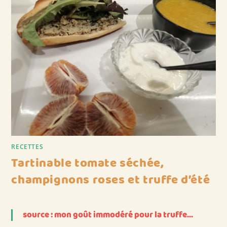
RECETTES
Tartinable tomate séchée,
champignons roses et truffe d’été
source : mon goût immodéré pour la truffe…