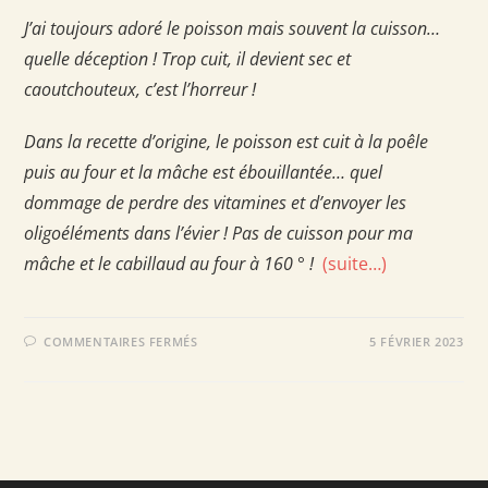
J’ai toujours adoré le poisson mais souvent la cuisson…
quelle déception ! Trop cuit, il devient sec et
caoutchouteux, c’est l’horreur !
Dans la recette d’origine, le poisson est cuit à la poêle
puis au four et la mâche est ébouillantée… quel
dommage de perdre des vitamines et d’envoyer les
oligoéléments dans l’évier ! Pas de cuisson pour ma
mâche et le cabillaud au four à 160 ° !
(suite…)
SUR
COMMENTAIRES FERMÉS
5 FÉVRIER 2023
PAVÉS
DE
CABILLAUD
AU
PESTO
DE
MÂCHE
ET
POMMES
DE