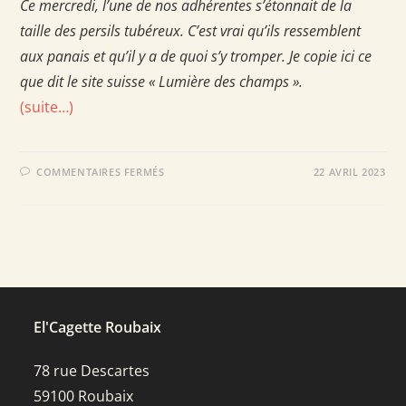
Ce mercredi, l’une de nos adhérentes s’étonnait de la
taille des persils tubéreux. C’est vrai qu’ils ressemblent
aux panais et qu’il y a de quoi s’y tromper. Je copie ici ce
que dit le site suisse « Lumière des champs ».
(suite…)
SUR
COMMENTAIRES FERMÉS
22 AVRIL 2023
AU
SECOURS
!
C’EST
DU
PANAIS
OU
DU
PERSIL
RACINE
?
El'Cagette Roubaix
78 rue Descartes
59100 Roubaix