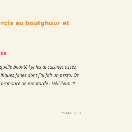
rcis au boulghour et
ion
uelle beauté ! Je les ai cuisinés assez
fiques fanes dont j’ai fait un pesto. Oh
t prononcé de moutarde ! Délicieux !!!
15 MAI 2023
UX
OUR