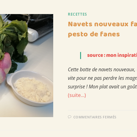
RECETTES
Navets nouveaux fa
pesto de fanes
source : mon inspirat
Cette botte de navets nouveaux, q
vite pour ne pas perdre les magni
surprise ! Mon plat avait un goû
(suite…)
SUR
COMMENTAIRES FERMÉS
NAVETS
NOUVEA
FARCIS
AU
BOULGH