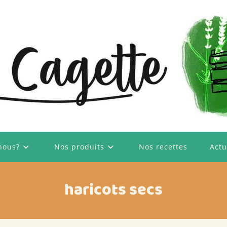
nous?
Nos produits
Nos recettes
Actu
haricots secs