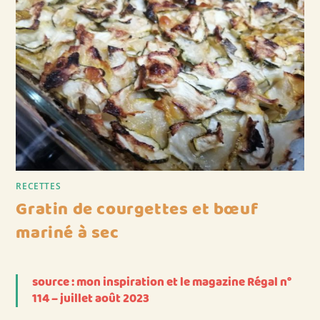
RECETTES
Gratin de courgettes et bœuf
mariné à sec
source : mon inspiration et le magazine Régal n°
114 – juillet août 2023