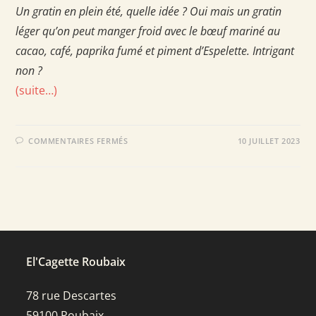
Un gratin en plein été, quelle idée ? Oui mais un gratin
léger qu’on peut manger froid avec le bœuf mariné au
cacao, café, paprika fumé et piment d’Espelette. Intrigant
non ?
(suite…)
SUR
COMMENTAIRES FERMÉS
10 JUILLET 2023
GRATIN
DE
COURGETTES
ET
BŒUF
MARINÉ
À
SEC
El'Cagette Roubaix
78 rue Descartes
59100 Roubaix