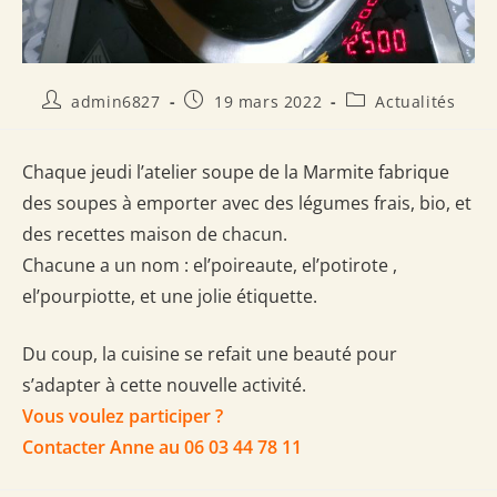
Auteur/autrice
Publication
Post
admin6827
19 mars 2022
Actualités
de
publiée :
category:
la
publication :
Chaque jeudi l’atelier soupe de la Marmite fabrique
des soupes à emporter avec des légumes frais, bio, et
des recettes maison de chacun.
Chacune a un nom : el’poireaute, el’potirote ,
el’pourpiotte, et une jolie étiquette.
Du coup, la cuisine se refait une beauté pour
s’adapter à cette nouvelle activité.
Vous voulez participer ?
Contacter Anne au 06 03 44 78 11